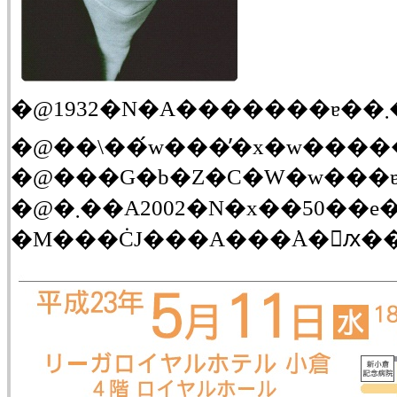
�@�܂��A2002�N�x��50��e�r���܂���܁B2010�N�ANHK�������w�܁A��64�����o�ŕ����ܓ��ʏ܁B1981�N���x�M�A���s�̗��J��w�ɂ����ĕ����j���w�Ԃ��A1985�N��获