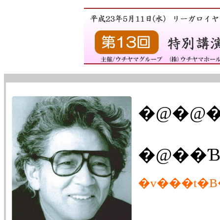
�@�@�
�v���t�B