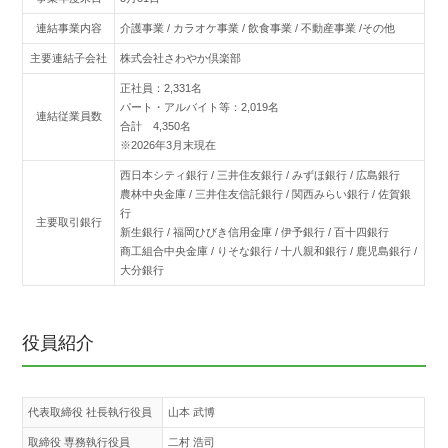
連結事業内容
介護事業 / カラオケ事業 / 飲食事業 / 不動産事業 /その他
主要連結子会社
株式会社さわやか倶楽部
正社員：2,331名
パート・アルバイト等：2,019名
連結従業員数
合計 4,350名
※2026年3月末現在
西日本シティ銀行 / 三井住友銀行 / みずほ銀行 / 広島銀行
農林中央金庫 / 三井住友信託銀行 / 関西みらい銀行 / 佐賀銀
行
主要取引銀行
新生銀行 / 福岡ひびき信用金庫 / 伊予銀行 / 百十四銀行
商工組合中央金庫 / りそな銀行 / 十八親和銀行 / 鹿児島銀行 /
大分銀行
役員紹介
代表取締役 社長執行役員
山本 武博
取締役 専務執行役員
二村 浩司