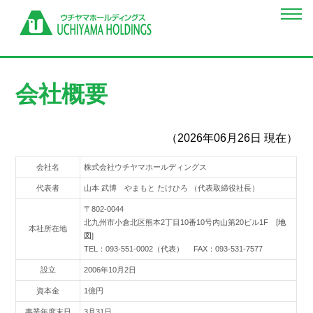
会社概要
（2026年06月26日 現在）
会社名
株式会社ウチヤマホールディングス
代表者
山本 武博 やまもと たけひろ （代表取締役社長）
〒802-0044
北九州市小倉北区熊本2丁目10番10号内山第20ビル1F [
地
本社所在地
図
]
TEL：093-551-0002（代表） FAX：093-531-7577
設立
2006年10月2日
資本金
1億円
事業年度末日
3月31日