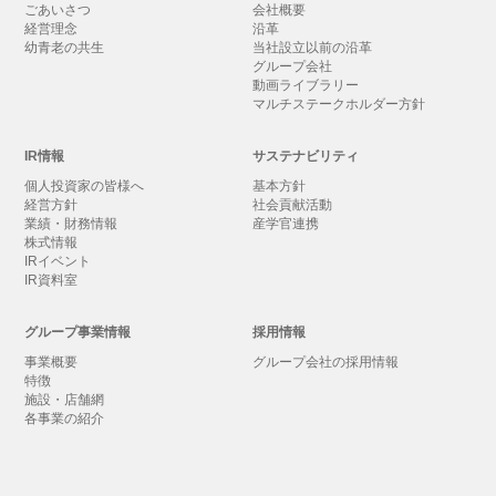
ごあいさつ
会社概要
経営理念
沿革
幼青老の共生
当社設立以前の沿革
グループ会社
動画ライブラリー
マルチステークホルダー方針
IR情報
サステナビリティ
個人投資家の皆様へ
基本方針
経営方針
社会貢献活動
業績・財務情報
産学官連携
株式情報
IRイベント
IR資料室
グループ事業情報
採用情報
事業概要
グループ会社の採用情報
特徴
施設・店舗網
各事業の紹介