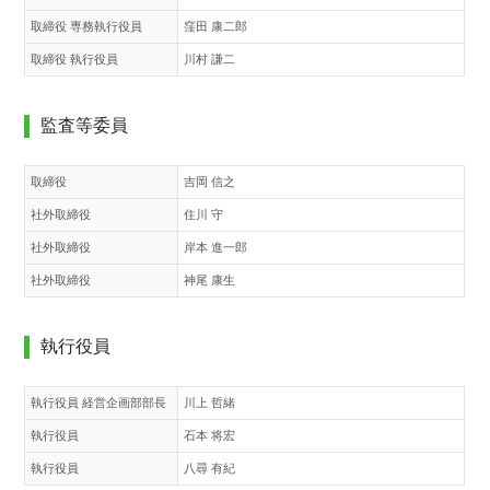
取締役 専務執行役員
窪田 康二郎
取締役 執行役員
川村 謙二
監査等委員
取締役
吉岡 信之
社外取締役
住川 守
社外取締役
岸本 進一郎
社外取締役
神尾 康生
執行役員
執行役員 経営企画部部長
川上 哲緒
執行役員
石本 将宏
執行役員
八尋 有紀